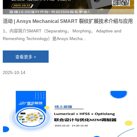
活动 | Ansys Mechanical SMART 裂纹扩展技术介绍与应用
1、内容简介SMART（Separating， Morphing， Adaptive and
Remeshing Technology）是Ansys Mecha...
2025-10-14