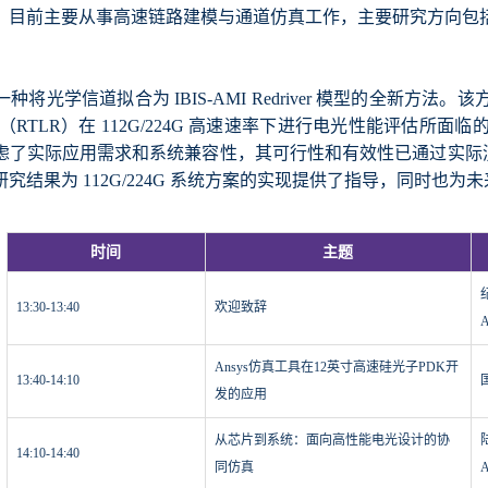
，目前主要从事高速链路建模与通道仿真工作，主要研究方向包
将光学信道拟合为 IBIS-AMI Redriver 模型的全新方
（RTLR）在 112G/224G 高速速率下进行电光性能评估
了实际应用需求和系统兼容性，其可行性和有效性已通过实际测试验证
究结果为 112G/224G 系统方案的实现提供了指导，同时也
时间
主题
13:30-13:40
欢迎致辞
Ansys仿真工具在12英寸高速硅光子PDK开
13:40-14:10
发的应用
从芯片到系统：面向高性能电光设计的协
14:10-14:40
同仿真
A