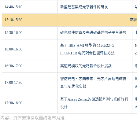
14:40-15:10
新型硅基集成光学器件的研发
15:10-15:30
茶歇
15:30-16:00
硅光器件仿真及先进硅基光电子平台进展
基于 IBIS-AMI 模型的 112G/224G
16:00-16:30
LPO/RTLR 电光耦合性能评估方法
16:30-17:00
高速光模块的光路耦合设计挑战
智仿光电・芯向未来：光芯片高速电磁仿
17:00-17:30
真与AI优化实战
基于Ansys Zemax的微透镜阵列与光纤阵列
17:30-18:00
设计
定内容，具体安排请以最终发布为准