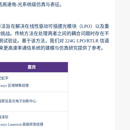
括高速电-光系统级仿真与表征。
法。该方法旨在解决在线性驱动可插拔光模块（LPO）以及重
所面临的挑战。传统方法在处理两者之间的耦合问题时存在不
。基于该方法，我们对 224G LPO/RTLR 信道
为未来更高速率通信系统的建模与仿真研究提供了参考。
嘉宾
纪虹宇
Ansys 区域销售经理
国家信息光电子创新中心
陆泽钦
nsys Lumerical 高级研发经理