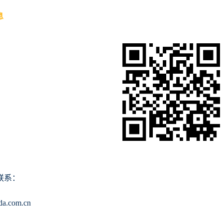
息
联系：
da.com.cn