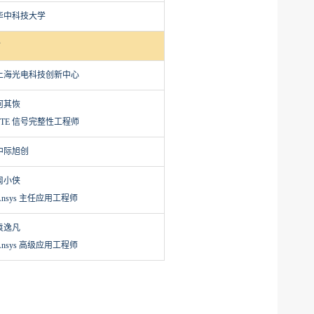
华中科技大学
上海光电科技创新中心
何其恢
ZTE 信号完整性工程师
中际旭创
周小侠
Ansys 主任应用工程师
袁逸凡
Ansys 高级应用工程师