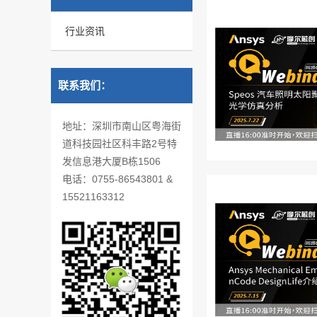
行业资讯
联系我们：
地址：深圳市南山区粤海街
道科技园社区科丰路2号特
发信息港大厦B栋1506
电话：0755-86543801 &
15521163312