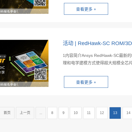
活动 | RedHawk-SC RO
1内容简介Ansys RedHawk-SC最新的
理和电学建模方式使得超大规模全芯片电
首页
上一页
...
8
9
10
11
12
13
14