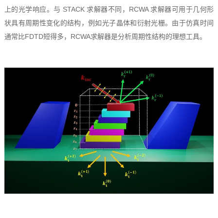
上的光学响应。与 STACK 求解器不同，RCWA 求解器可用于几何形
状具有周期性变化的结构，例如光子晶体和衍射光栅。由于仿真时间
通常比FDTD短得多，RCWA求解器是分析周期性结构的理想工具。