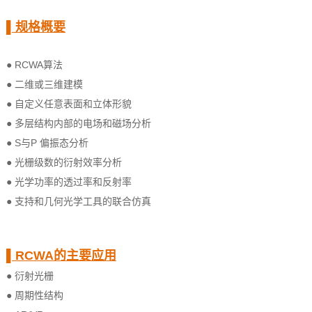
▌规格概要
● RCWA算法
● 二维或三维建模
● 自定义任意表面和立体形貌
● 多层结构内部的电场和磁场分析
● S与P 偏振态分析
● 光栅级数的衍射效率分析
● 光学功率的透过率和反射率
● 支持和几何光学工具的联合仿真
▌RCWA的主要应用
● 衍射光栅
● 周期性结构