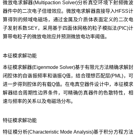
微放电求解器(Multipaction Solver)分析真空环境下射频微波
器件中的二次电子倍增效应。微放电求解器直接导入HFSS计
算得到的频域电磁场，通过金属及介质体表面定义的二次电
子发射系数SEY，采用基于四面体网格的粒子模拟法(PIC)计
算带电粒子的微放电效应并预测微放电功率阈值。
本征模求解功能
本征模求解器(Eigenmode Solver)基于有限元方法精确求解封
闭腔体的自谐振频率和谐振Q值，结合理想匹配层(PML)，可
进一步得到腔体的有载Q值。在电真空器件设计中，本征模求
解器结合周期性边界条件，可精确仿真器件的色散特性，相
速与频率的关系以及电磁场分布。
特征模求解功能
特征模分析(Characteristic Mode Analysis)基于积分方程方法