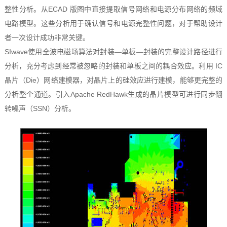
整性分析。从ECAD 版图中直接提取信号网络和电源分布网络的频域
电路模型。这些分析用于确认信号和电源完整性问题，对于帮助设计
者一次设计成功非常关键。
SIwave使用全波电磁场算法对封装—单板—封装的完整设计路径进行
分析，充分考虑到经常被忽略的封装和单板之间的耦合效应。利用 IC
晶片（Die）网络建模器，对晶片上的硅效应进行建模，能够更完整的
分析整个通道。引入Apache RedHawk生成的晶片模型可进行同步翻
转噪声（SSN）分析。