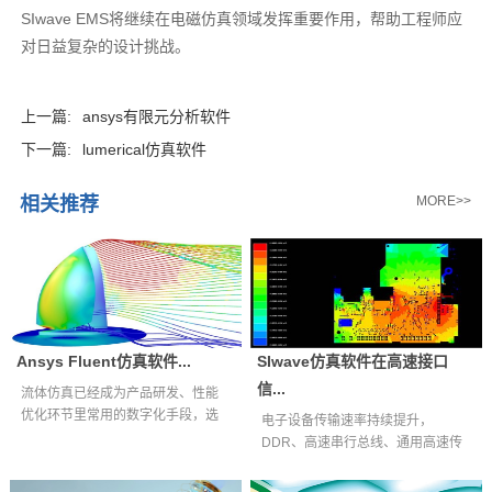
SIwave EMS将继续在电磁仿真领域发挥重要作用，帮助工程师应
对日益复杂的设计挑战。
上一篇:
ansys有限元分析软件
下一篇:
lumerical仿真软件
相关推荐
MORE>>
Ansys Fluent仿真软件...
SIwave仿真软件在高速接口
信...
流体仿真已经成为产品研发、性能
优化环节里常用的数字化手段，选
电子设备传输速率持续提升，
择适配自身业...
DDR、高速串行总线、通用高速传
输接口等互连通...