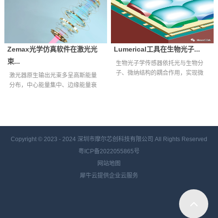
Zemax光学仿真软件在激光光
Lumerical工具在生物光子...
束...
生物光子学传感器依托光与生物分
子、微纳结构的耦合作用，实现微
激光器原生输出光束多呈高斯能量
量生物样本快...
分布，中心能量集中、边缘能量衰
减明显，难以...
Copyright © 2023 - 2024
深圳市摩尔芯创科技有限公司 All Rights Reserved
粤ICP备2022055865号
网站地图
犀牛云提供企业云服务