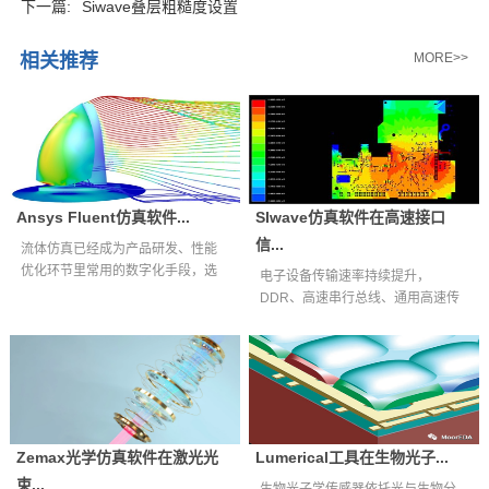
下一篇:
Siwave叠层粗糙度设置
相关推荐
MORE>>
Ansys Fluent仿真软件...
SIwave仿真软件在高速接口
信...
流体仿真已经成为产品研发、性能
优化环节里常用的数字化手段，选
电子设备传输速率持续提升，
择适配自身业...
DDR、高速串行总线、通用高速传
输接口等互连通...
Zemax光学仿真软件在激光光
Lumerical工具在生物光子...
束...
生物光子学传感器依托光与生物分