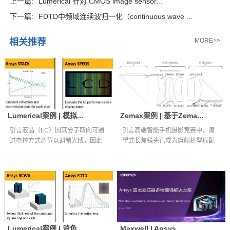
上一篇:
Lumerical 针对 CMOS image sensor...
下一篇:
FDTD中频域连续波归一化（continuous wave ...
相关推荐
MORE>>
Lumerical案例 | 模拟...
Zemax案例 | 基于Zema...
引言液晶（LC）因其分子取向可通
引言高端智能手机摄影竞赛中，潜
过电控方式调节以调制光线，因此
望式长焦镜头已成为旗舰机型标配
被广泛应用...
核心光学组件...
Lumerical案例 | 消色...
Maxwell | Ansys ...