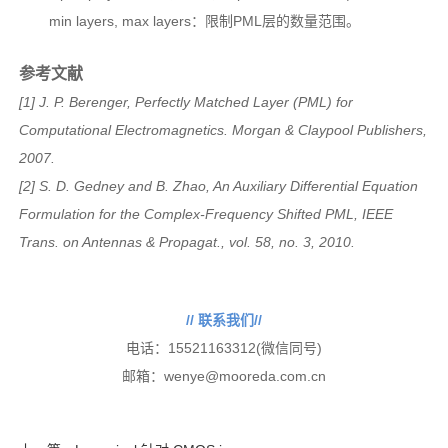
min layers, max layers：限制PML层的数量范围。
参考文献
[1] J. P. Berenger, Perfectly Matched Layer (PML) for
Computational Electromagnetics. Morgan & Claypool Publishers,
2007.
[2] S. D. Gedney and B. Zhao, An Auxiliary Differential Equation
Formulation for the Complex-Frequency Shifted PML, IEEE
Trans. on Antennas & Propagat., vol. 58, no. 3, 2010.
// 联系我们//
电话：15521163312(微信同号)
邮箱：wenye@mooreda.com.cn