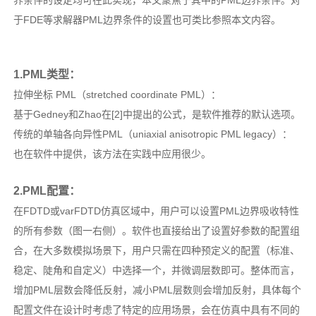
界条件的设定均可在此实现，本文聚焦于其中的PML边界条件。对
于FDE等求解器PML边界条件的设置也可类比参照本文内容。
1.PML类型：
拉伸坐标 PML（stretched coordinate PML）：
基于Gedney和Zhao在[2]中提出的公式，是软件推荐的默认选项。
传统的单轴各向异性PML（uniaxial anisotropic PML legacy）：
也在软件中提供，该方法在实践中应用很少。
2.PML配置：
在FDTD或varFDTD仿真区域中，用户可以设置PML边界吸收特性
的所有参数（图一右侧）。软件也直接给出了设置好参数的配置组
合，在大多数模拟场景下，用户只需在四种预定义的配置（标准、
稳定、陡角和自定义）中选择一个，并微调层数即可。整体而言，
增加PML层数会降低反射，减小PML层数则会增加反射，具体每个
配置文件在设计时考虑了特定的应用场景，会在仿真中具有不同的