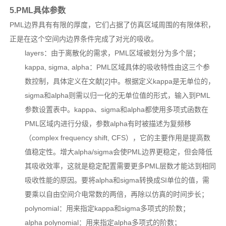
5.PML具体参数
PML边界具有有限的厚度，它们占据了仿真区域周围的有限体积，
正是在这个空间内边界条件完成了对光的吸收。
layers：由于离散化的需求，PML区域被划分为多个层；
kappa, sigma, alpha：PML区域具体的吸收特性由这三个参
数控制，具体定义在文献[2]中。根据定义kappa是无单位的，
sigma和alpha则需以归一化的无单位值的形式，输入到PML
参数设置表中。kappa、sigma和alpha都使用多项式函数在
PML区域内进行分级，参数alpha有时被描述为复频移
（complex frequency shift, CFS），它的主要作用是提高数
值稳定性。增大alpha/sigma会使PML边界更稳定，但会降低
其吸收效率，这就是稳定配置需要更多PML层数才能达到相同
吸收性能的原因。要将alpha和sigma转换成SI单位的值，需
要乘以自由空间介电常数的两倍，再除以仿真的时间步长；
polynomial：用来指定kappa和sigma多项式的阶数；
alpha polynomial：用来指定alpha多项式的阶数；