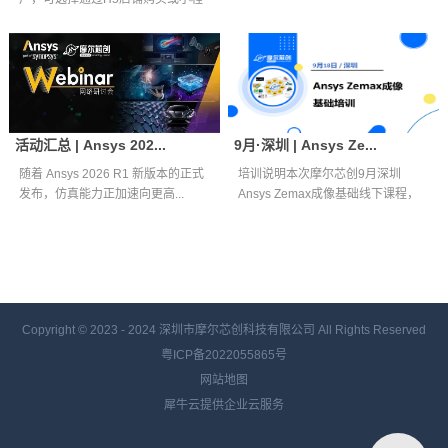
序购买...
活动汇总 | Ansys 202...
9月·深圳 | Ansys Ze...
随着 Ansys 2026 R1 新版本的正式
培训说明本次摩尔芯创9月深圳
发布，仿真能力正加速向更高...
Ansys Zemax成像基础线下课程，
面向...
Copyright © 2023 - 2024
深圳市摩尔芯创科技有限公司 All Rights Reserved
粤ICP备2022055865号
网站地图
犀牛云提供企业云服务