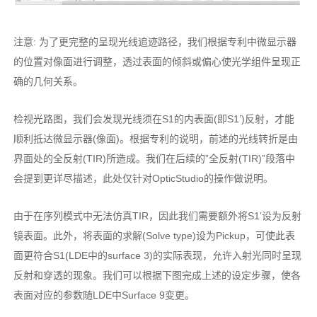
注意: 为了更完整的呈现光线追迹路径，我们根据专利中微显示器
的位置对像面进行调整，透过表面的倾斜或偏心使光学组件呈现正
确的几何关系。
检视光路图，我们会发现光线须在S1的内表面(即S1’)反射，才能
顺利抵达微显示器(像面)。根据专利的说明，前述的光线转折是由
界面处的全反射(TIR)所造成。我们在后续的”全反射(TIR)”段落中
会提到更详尽描述，此处仅针对OpticStudio的操作做说明。
由于在序列模式中无法仿真TIR，因此我们需要额外将S1’设为反射
镜表面。此外，将表面的求解(Solve type)设为Pickup，可使此表
面更符合S1(LDE中的surface 3)的实际表现，允许入射光同时呈现
反射和穿透的现象。我们可以根据下图完成上述的设定步骤，使各
表面对应的参数随LDE中Surface 9变更。