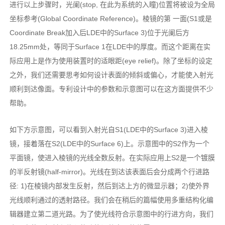
进行以上步骤时，光阑(stop, 在此为系统的入瞳)位置将被设为全局
坐标参考(Global Coordinate Reference)。棱镜的第 一面(S1或是
Coordinate Break加入后LDE中的Surface 3)位于光阑后方
18.25mm处，等同于Surface 1在LDE中的厚度。而这个距离在实
际应用上是作为使用装置时的适眼距(eye relief)。除了坐标的设定
之外，我们还需要思考如何设计表面的倾斜或偏心，才能使入射光
顺利到达像面。专利设计中的参数和示意图可以在这方面提供不少
帮助。
如下方示意图，可以看到入射光自S1(LDE中的Surface 3)进入棱
镜，接着落在S2(LDE中的Surface 6)上。示意图中的S2作为一个
平面镜，使进入棱镜的光线全数反射。在实际应用上S2是一个镀膜
的半反射镜(half-mirror)。光线在到达该表面后会分成两个行进路
径: 1)在棱镜内部发生反射，然后到达上方的微显示器；2)使外界
光线顺利通过的透射路径。我们会在稍后的篇幅使用多重结构化编
辑器建立第二道光路。为了使光线符合示意图中的行进方向，我们