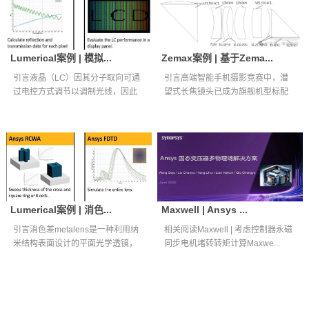
Lumerical案例 | 模拟...
Zemax案例 | 基于Zema...
引言液晶（LC）因其分子取向可通
引言高端智能手机摄影竞赛中，潜
过电控方式调节以调制光线，因此
望式长焦镜头已成为旗舰机型标配
被广泛应用...
核心光学组件...
Lumerical案例 | 消色...
Maxwell | Ansys ...
引言消色差metalens是一种利用纳
相关阅读Maxwell | 考虑控制器永磁
米结构表面设计的平面光学透镜，
同步电机堵转转矩计算Maxwe...
能够...