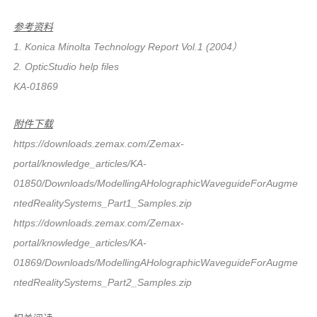
参考资料
1. Konica Minolta Technology Report Vol.1 (2004）
2. OpticStudio help files
KA-01869
附件下载
https://downloads.zemax.com/Zemax-
portal/knowledge_articles/KA-
01850/Downloads/ModellingAHolographicWaveguideForAugme
ntedRealitySystems_Part1_Samples.zip
https://downloads.zemax.com/Zemax-
portal/knowledge_articles/KA-
01869/Downloads/ModellingAHolographicWaveguideForAugme
ntedRealitySystems_Part2_Samples.zip