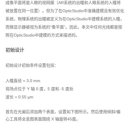
成像平面将是人眼的视网膜（AR系统的出瞳和人眼系统的入瞳将
被放置在同一位置）。但为了在OpticStudio中准确建模且有效优化
系统，物理系统的出瞳被定义为在OpticStudio中建模系统的入瞳，
而微显示器被视为系统的“像平面”。因此，本文中任何光线都是按
照在OpticStudio中建模的方式来描述的。
初始设计
初始设计初始条件设置包括：
入瞳直径 = 3.0 mm
视场点位于 Y 轴 0 度，5 度和 -5 度处
波长 = 0.55 μm
首先在光阑后添加两个表面，设置如下图所示。然后使用倾斜/偏
心工具将全息图表面围绕 X 轴旋转45度。