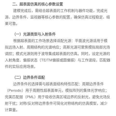
二、超表面仿真的核心参数设置
建模完成后，需结合超表面的工作机制与器件功能，完成光
源、边界条件、监视器等核心参数的配置，确保仿真过程稳定、结
果可靠。
（一）光源类型与入射条件
根据超表面的工作场景选择适配光源：平面波光源适用于模
拟远场入射、周期结构的光谱响应；高斯光源可聚焦模拟局部光场
调控；模式光源则用于波导集成超表面的仿真。同时，设定光源的
入射角度、偏振状态（TE/TM偏振或圆偏振）与工作波段，匹配器
件的实际应用场景。
（二）边界条件适配
边界条件的选择需与超表面结构特性匹配：周期边界条件
（Periodic）用于周期性超表面单元，模拟阵列的集体光学响应；
完美匹配层（PML）用于吸收仿真区域边界的反射光，避免光场反
射干扰；对称/反对称边界条件可简化对称结构的仿真模型，减少
计算量。