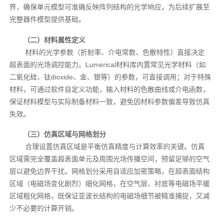
界，确保单元模型可准确反映阵列结构的光学响应，为后续扩展至
完整器件模型提供基础。
（二）材料属性定义
材料的光学参数（折射率、介电常数、色散特性）直接决定
超表面的光场调控能力。Lumerical材料库内置常见光学材料（如
二氧化硅、钛dioxide、金、银等）的参数，可直接调用；对于特殊
材料，可通过软件自定义功能，输入材料的色散曲线或介电函数，
保证材料模型与实际制备材料一致，避免因材料参数偏差导致仿真
失效。
（三）仿真区域与网格划分
合理设置仿真区域是平衡仿真精度与计算效率的关键。仿真
区域需完全覆盖超表面单元及周围光场传播空间，预留足够的空气
层以避免边界干扰。网格划分采用自适应加密策略，在超表面结构
区域（电磁场变化剧烈）细化网格，在空气层、衬底等电磁场平缓
区域粗化网格，既保证亚波长结构的电磁场细节被精准捕捉，又减
少不必要的计算开销。