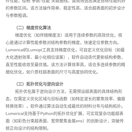
件性能，绘制“参数-性能”关联曲线，直观筛选出满足目标性能的好
的参数区间。该方法操作简单、稳定性高，适合超表面的初步设计
与参数粗调。
（二）梯度优化算法
梯度优化（如伴随梯度法）适用于连续参数的高效优化，核
心是通过计算性能参数对结构参数的梯度，快速定位参数方向。
Lumerical的Lumopt工具支持梯度优化，可自定义优化目标（如最
大化透射效率、
最
小化相位误差），软件自动迭代更新结构参数，
直至性能收敛至
最
优值。该方法计算效率高，适合多连续参数的精
细化优化，如介质柱超表面的尺寸与高度协同优化。
（三）拓扑优化与逆向设计
拓扑优化属于逆向设计方法，无需预设超表面的具体结构形
态，仅需定义优化区域与目标函数（如特定波长的聚焦效率、偏振
转换效率），软件通过算法自动生成
最
优的材料分布与结构拓扑。
Lumerical支持基于Python的拓扑优化扩展，可实现复杂功能超表
面（如彩色分束超表面、宽带聚焦金属ens）的创新设计，突破传
统正向设计的结构限制。