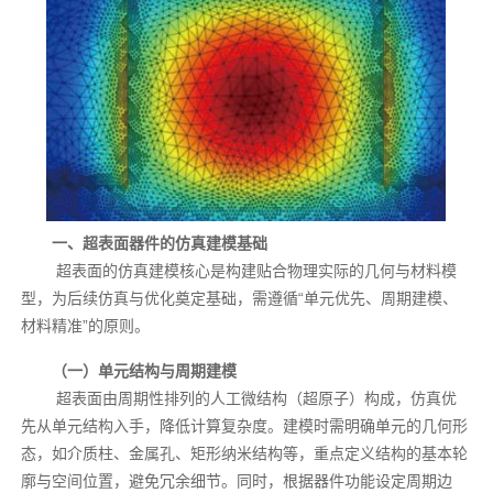
一、超表面器件的仿真建模基础
超表面的仿真建模核心是构建贴合物理实际的几何与材料模
型，为后续仿真与优化奠定基础，需遵循“单元优先、周期建模、
材料精准”的原则。
（一）单元结构与周期建模
超表面由周期性排列的人工微结构（超原子）构成，仿真优
先从单元结构入手，降低计算复杂度。建模时需明确单元的几何形
态，如介质柱、金属孔、矩形纳米结构等，重点定义结构的基本轮
廓与空间位置，避免冗余细节。同时，根据器件功能设定周期边