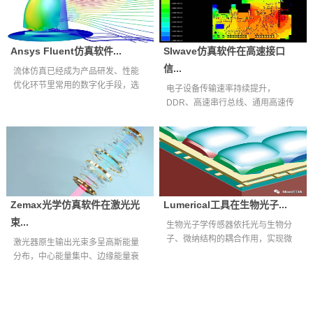
Ansys Fluent仿真软件...
SIwave仿真软件在高速接口
信...
流体仿真已经成为产品研发、性能
优化环节里常用的数字化手段，选
电子设备传输速率持续提升，
择适配自身业...
DDR、高速串行总线、通用高速传
输接口等互连通...
Zemax光学仿真软件在激光光
Lumerical工具在生物光子...
束...
生物光子学传感器依托光与生物分
子、微纳结构的耦合作用，实现微
激光器原生输出光束多呈高斯能量
量生物样本快...
分布，中心能量集中、边缘能量衰
减明显，难以...