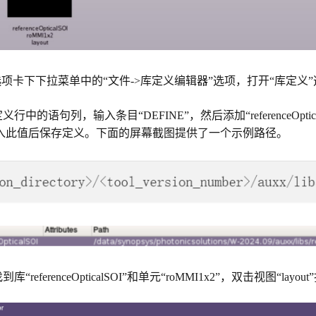
选项卡下下拉菜单中的“文件->库定义编辑器”选项，打开“库定义
中的语句列，输入条目“DEFINE”，然后添加“referenceOptica
入此值后保存定义。下面的屏幕截图提供了一个示例路径。
referenceOpticalSOI”和单元“roMMI1x2”，双击视图“layo