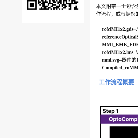
本文附带一个包含示例1
作流程，或根据您
roMMI1x2.gds
–
referenceOptical
MMI_EME_FDE_s
roMMI1x2.lms
–
mmi.svg
–器件
Compiled_roMM
工作流程概要