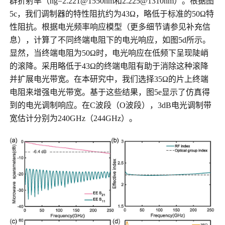
群折射率（ng=2.221@1550nm和2.225@1310nm）。根据图
5c，我们调制器的特性阻抗约为43Ω，略低于标准的50Ω特
性阻抗。根据电光频率响应模型（更多细节请参见补充信
息），计算了不同终端电阻下的电光响应，如图5d所示。
显然，当终端电阻为50Ω时，电光响应在低频下呈现陡峭
的滚降。采用略低于43Ω的终端电阻有助于消除这种滚降
并扩展电光带宽。在本研究中，我们选择35Ω的片上终端
电阻来增强电光带宽。基于这些结果，图5e显示了仿真得
到的电光调制响应。在C波段（O波段），3dB电光调制带
宽估计分别为240GHz（244GHz）。