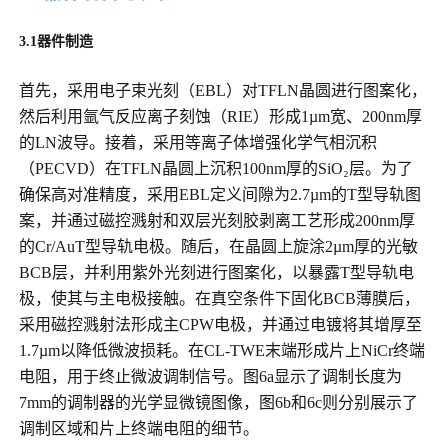
3.1
器件制造
首先，采用电子束光刻（EBL）对TFLN晶圆进行图案化，
然后利用氩气反应离子刻蚀（RIE）形成1µm宽、200nm厚
的LN波导。接着，采用等离子体增强化学气相沉积
（PECVD）在TFLN晶圆上沉积100nm厚的SiO₂层。为了
确保高对准精度，采用EBL定义间隙为2.7µm的T型导轨图
案，并通过磁控溅射和双层光刻胶剥离工艺形成200nm厚
的Cr/AuT型导轨电极。随后，在晶圆上旋涂2µm厚的光敏
BCB层，并利用紫外光刻进行图案化，以暴露T型导轨电
极，使其与主电极接触。在真空条件下固化BCB薄膜后，
采用磁控溅射法形成主CPW电极，并通过电镀将其增厚至
1.7µm以降低微波损耗。在CL-TWE末端形成片上NiCr终端
电阻，用于终止微波调制信号。图6a显示了调制长度为
7mm的调制器的光学显微镜图像，图6b和6c则分别展示了
调制区域和片上终端电阻的细节。