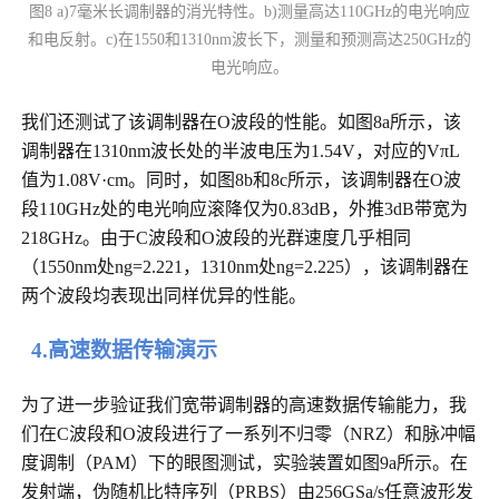
图8 a)7毫米长调制器的消光特性。b)测量高达110GHz的电光响应
和电反射。c)在1550和1310nm波长下，测量和预测高达250GHz的
电光响应。
我们还测试了该调制器在O波段的性能。如图8a所示，该
调制器在1310nm波长处的半波电压为1.54V，对应的VπL
值为1.08V·cm。同时，如图8b和8c所示，该调制器在O波
段110GHz处的电光响应滚降仅为0.83dB，外推3dB带宽为
218GHz。由于C波段和O波段的光群速度几乎相同
（1550nm处ng=2.221，1310nm处ng=2.225），该调制器在
两个波段均表现出同样优异的性能。
4.高速数据传输演示
为了进一步验证我们宽带调制器的高速数据传输能力，我
们在C波段和O波段进行了一系列不归零（NRZ）和脉冲幅
度调制（PAM）下的眼图测试，实验装置如图9a所示。在
发射端，伪随机比特序列（PRBS）由256GSa/s任意波形发