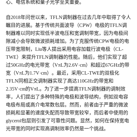
心、电信系统和量子光学至关重要。
自2018年问世以来，TFLN调制器在过去几年中取得了令人
瞩目的进展。基于传统共面波导（CPW）电极的TFLN调
制器难以同时实现低半波电压和宽调制带宽，因为电极间
隙减小会导致微波损耗增加。为了克服传统CPW电极的电
压带宽限制，Liu等人提出采用电容加载行波电极（CL-
TWE）来提升TFLN调制器的性能。随后，他们实现了超
过50GHz的电光带宽（V
π
L为2.6V·cm）和超过67GHz的带
宽（V
π
L为1.7V·cm）。最近，采用CL-TWE的双极化
TFLN同相正交调制器实现了高达110GHz的带宽和
2.35V·cm的V
π
L。为了进一步提高TFLN调制器的调制效
率，人们提出了多种特殊的电极和波导结构，例如双电容
电极布局或高介电常数包层。然而，前者由于严重的微波
损耗和显著的速度失配而导致带宽较窄，而后者中使用的
glycerol包层则引发了可靠性问题。显然，如何在保持宽电
光带宽的同时实现高调制效率仍然是一个挑战。