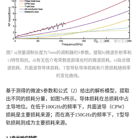
图7 a)测量调制长度为7mm的调制器的S参数。提取b)微波折射率和
c)特性阻抗。d)有无低介电常数底部填充时的微波损耗。e)拟合微
波损耗、共面波导导体损耗、T型导轨导体损耗和介质损耗随频率
的变化曲线。
基于测得的微波S参数和公式（2）给出的解析模型，提取
出不同的损耗分量，如图7e所示。导体损耗在总损耗中占
主导地位。在低于100GHz的频率下，共面波导（CPW）
损耗是主要损耗来源；而在高于150GHz的频率下，T型导
轨损耗则成为主要损耗来源。