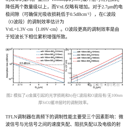
降低两个数量级以上，而VπL仅略有增加。对于2.7µm的电
极间隙（可确保光吸收损耗低于0.5dBcm⁻¹），在C波段
（O波段）的调制效率估计为
VπL=1.3V·cm（1.09V·cm）。O波段更高的调制效率是由
于短波长下相位累积增强所致。
图2 模拟了a)金属引起的光学损耗和b)在C波段和O波段有/无100nm
厚SiO
缓冲层时的调制效率。
2
TFLN调制器在高频下的调制性能主要受三个因素影响：微
波信号与光信号之间的速度失配、阻抗失配以及电极的射