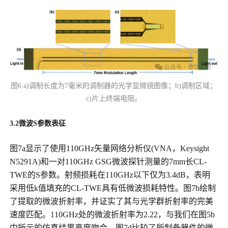
图6 a)调制长度为7毫米的调制器的光学显微镜图像；b)调制区域；
c)片上终端电阻。
3.2
微波S参数表征
图7a显示了使用110GHz矢量网络分析仪(VNA，Keysight
N5291A)和一对110GHz GSG微波探针测量的7mm长CL-
TWE的S参数。射频损耗在110GHz以下仅为3.4dB，表明
采用低k值填充的CL-TWE具有低微波损耗特性。图7b绘制
了提取的微波折射率，并证实了其与光学群折射率的完美
速度匹配。110GHz处的微波折射率为2.22，与我们在图5b
中所示的仿真结果高度吻合。图7d比较了所制备器件的微