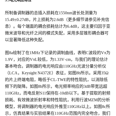
3.3
电光响应特性
所制备调制器的总插入损耗在1550nm波长处测量为
15.49±0.27dB，片上损耗为2.6dB（更多细节请参见补充信
息）。每个端面的耦合损耗估计为6.4dB，这主要归因于亚
微米波导和光纤之间的模式失配，采用多层锥形耦合器可
以显著降低这种失配。
图8a绘制了在1MHz下记录的调制曲线，表明C波段的Vπ为
1.9V，对应的VπL较低，为1.33V·cm，与我们的理论估计
基本吻合。调制器的电光响应由110GHz光波分量分析仪
（LCA，Keysight N4372E）表征，如图8b所示。采用35Ω
的片上终端电阻，略低于CL-TWE的特性阻抗，以消除低
频下的陡降。如图8b所示，电光频率响应的3dB带宽远超
110GHz，而电反射S11保持在-10dB以下。基于提取的射频
损耗、有效微波折射率和特性阻抗，利用行波MZM的分析
模型，将调制器的电光响应外推至110GHz以上。如图8c所
示，仿真结果与实验结果在110GHz范围内完全吻合，我们