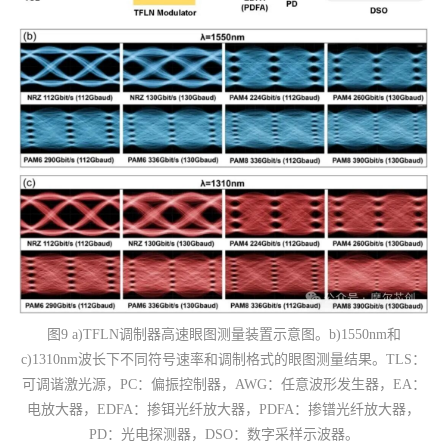
图9 a)TFLN调制器高速眼图测量装置示意图。b)1550nm和
c)1310nm波长下不同符号速率和调制格式的眼图测量结果。TLS：
可调谐激光源，PC：偏振控制器，AWG：任意波形发生器，EA：
电放大器，EDFA：掺铒光纤放大器，PDFA：掺镨光纤放大器，
PD：光电探测器，DSO：数字采样示波器。