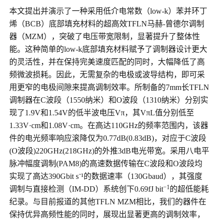
本文提出并演示了一种采用低介电常数（low-k）苯并环丁
烯（BCB）底部填充材料的超高效TFLN马赫-曾德尔调制
器（MZM），突破了电压带宽限制，显著提升了整体性
能。这种简单的low-k底部填充材料赋予了调制器设计更大
的灵活性，并在保持完美速度匹配的同时，大幅降低了高
频微波损耗。因此，无需复杂的电极或波导结构，即可采
用更窄的电极间隙来提高调制效率。所制备的7mm长TFLN
调制器在C波段（1550纳米）和O波段（1310纳米）分别实
现了1.9V和1.54V的低半波电压V
π
，其V
π
L值分别低至
1.33V·cm和1.08V·cm。在高达110GHz的频率范围内，该器
件的电光频率响应滚降仅为0.77dB(0.83dB)，对应于C波段
(O波段)220GHz(218GHz)的外推3dB电光带宽。采用八电平
脉冲幅度调制(PAM8)的高速数据传输在C波段和O波段均
实现了高达390Gbit s⁻¹的数据速率（130Gbaud），其强度
−1
调制与直接检测（IM-DD）系统创下0.69fJ bit
的超低能耗
纪录。与目前报道的其他TFLN MZM相比，我们的器件在
保持优异高频性能的同时，展现出显著更高的调制效率，