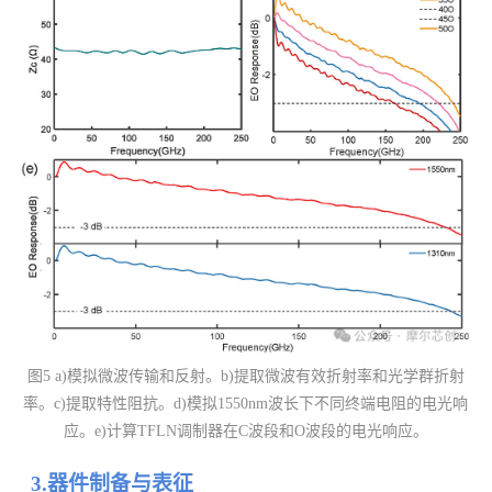
图5 a)模拟微波传输和反射。b)提取微波有效折射率和光学群折射
率。c)提取特性阻抗。d)模拟1550nm波长下不同终端电阻的电光响
应。e)计算TFLN调制器在C波段和O波段的电光响应。
3.器件制备与表征