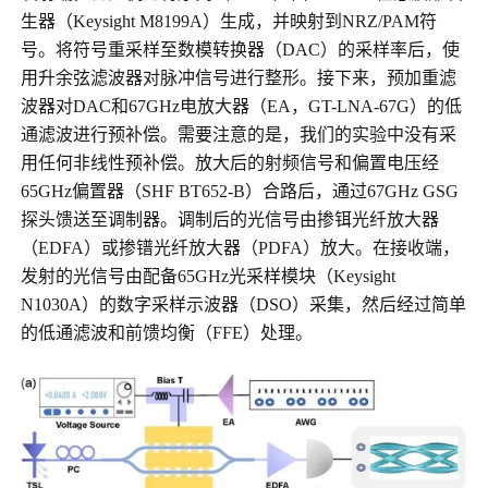
生器（Keysight M8199A）生成，并映射到NRZ/PAM符
号。将符号重采样至数模转换器（DAC）的采样率后，使
用升余弦滤波器对脉冲信号进行整形。接下来，预加重滤
波器对DAC和67GHz电放大器（EA，GT-LNA-67G）的低
通滤波进行预补偿。需要注意的是，我们的实验中没有采
用任何非线性预补偿。放大后的射频信号和偏置电压经
65GHz偏置器（SHF BT652-B）合路后，通过67GHz GSG
探头馈送至调制器。调制后的光信号由掺铒光纤放大器
（EDFA）或掺镨光纤放大器（PDFA）放大。在接收端，
发射的光信号由配备65GHz光采样模块（Keysight
N1030A）的数字采样示波器（DSO）采集，然后经过简单
的低通滤波和前馈均衡（FFE）处理。