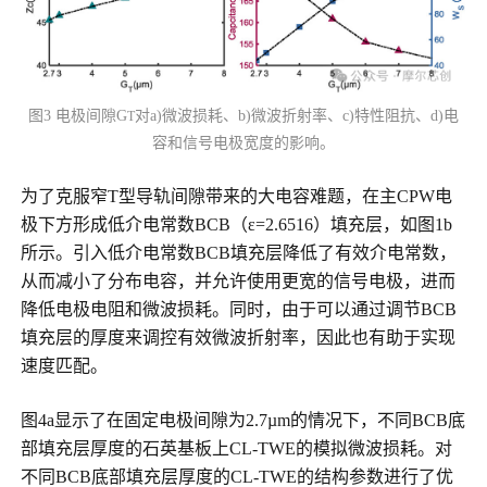
图3 电极间隙G
对a)微波损耗、b)微波折射率、c)特性阻抗、d)电
T
容和信号电极宽度的影响。
为了克服窄T型导轨间隙带来的大电容难题，在主CPW电
极下方形成低介电常数BCB（ε=2.6516）填充层，如图1b
所示。引入低介电常数BCB填充层降低了有效介电常数，
从而减小了分布电容，并允许使用更宽的信号电极，进而
降低电极电阻和微波损耗。同时，由于可以通过调节BCB
填充层的厚度来调控有效微波折射率，因此也有助于实现
速度匹配。
图4a显示了在固定电极间隙为2.7µm的情况下，不同BCB底
部填充层厚度的石英基板上CL-TWE的模拟微波损耗。对
不同BCB底部填充层厚度的CL-TWE的结构参数进行了优