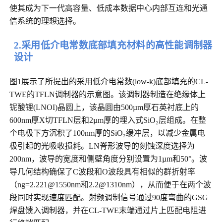
使其成为下一代高容量、低成本数据中心内部互连和光通
信系统的理想选择。
2.采用低介电常数底部填充材料的高性能调制器
设计
图1展示了所提出的采用低介电常数(low-k)底部填充的CL-
TWE的TFLN调制器的示意图。该调制器制造在绝缘体上
铌酸锂(LNOI)晶圆上，该晶圆由500µm厚石英衬底上的
600nm厚X切TFLN层和2µm厚的埋入式SiO₂层组成。在整
个电极下方沉积了100nm厚的SiO₂缓冲层，以减少金属电
极引起的光吸收损耗。LN脊形波导的刻蚀深度选择为
200nm，波导的宽度和侧壁角度分别设置为1µm和50°。波
导几何结构确保了C波段和O波段具有相似的群折射率
（ng=2.221@1550nm和2.2@1310nm），从而便于在两个波
段同时实现速度匹配。射频调制信号通过90度弯曲的GSG
焊盘馈入调制器，并在CL-TWE末端通过片上匹配电阻进