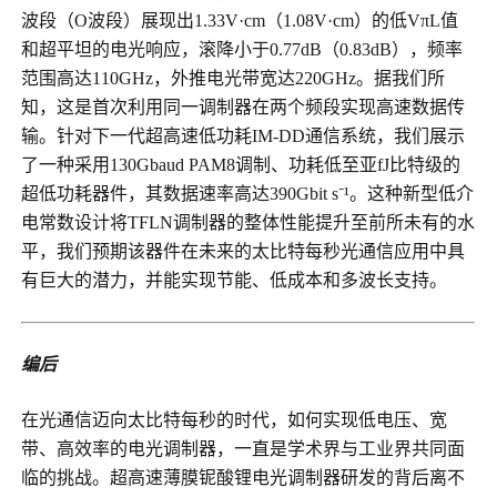
波段（O波段）展现出1.33V·cm（1.08V·cm）的低VπL值
和超平坦的电光响应，滚降小于0.77dB（0.83dB），频率
范围高达110GHz，外推电光带宽达220GHz。据我们所
知，这是首次利用同一调制器在两个频段实现高速数据传
输。针对下一代超高速低功耗IM-DD通信系统，我们展示
了一种采用130Gbaud PAM8调制、功耗低至亚fJ比特级的
超低功耗器件，其数据速率高达390Gbit s⁻¹。这种新型低介
电常数设计将TFLN调制器的整体性能提升至前所未有的水
平，我们预期该器件在未来的太比特每秒光通信应用中具
有巨大的潜力，并能实现节能、低成本和多波长支持。
编后
在光通信迈向太比特每秒的时代，如何实现低电压、宽
带、高效率的电光调制器，一直是学术界与工业界共同面
临的挑战。超高速薄膜铌酸锂电光调制器研发的背后离不