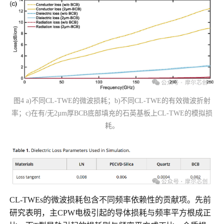
图4 a)不同CL-TWE的微波损耗；b)不同CL-TWE的有效微波折射
率；c)在有/无2µm厚BCB底部填充的石英基板上CL-TWE的模拟损
耗。
CL-TWEs的微波损耗包含不同频率依赖性的贡献项。先前
研究表明，主CPW电极引起的导体损耗与频率平方根成正