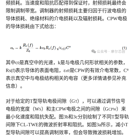
频损耗。当速度和阻抗匹配得到保证时，射频损耗最终会
限制调制带宽。调制器的射频损耗主要归因于行波电极的
导体损耗、绝缘材料的介电损耗以及辐射损耗。CPW电极
的导体损耗由下式给出：
其中c
是真空中的光速，k是与电极几何形状相关的参数，
0
a
Rs(f)表示导体的表面电阻，ε
是CPW的有效介电常数，C
eff
表示真空中与电极结构相关的电容（更多详情请参见补充
信息）。
对于给定的T型导轨电极间隙（G
），可以通过调节信号
T
电极的宽度（W
）和主CPW电极之间的间隙（G
）来
S
CPW
最小化速度和阻抗失配。图3b和3c分别绘制了不同T型导轨
间隙下CL-TWE的微波折射率和阻抗。如图3a所示，减小T
型导轨间隙可以提高调制效率，但会导致微波损耗增加。