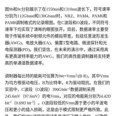
图9b和9c分别展示了在1550nm和1310nm波长下，符号速率
分别为112Gbaud和130Gbaud时，NRZ、PAM4、PAM6和
PAM8调制格式的记录眼图。在C波段和O波段，不同符号
速率下均实现了清晰的眼图张开。目前，数据速率主要受
限于传输系统中射频元件的模拟带宽，包括任意波形发生
器(AWG)、电放大器(EA)、偏置T型电路、微波探针和光
电探测器(PD)。我们坚信，在未来的演示中，通过采用具
有更高波特率能力的AWG，我们的高性能调制器将支持更
高的单通道数据速率。
2
调制器每比特的能耗可估算为We=Vrms
/(B·R)，其中Vrms
为均方根驱动电压，B为比特率，R为驱动阻抗。在我们的
-
1
实验中，C波段（O波段）390Gbits
数据调制采用
245.6mV（97.6mV）的电Vrms，对应的电能耗分别为4.42fJ
-1
-1
bit
（0.69fJ bit
）。O波段较低的Vrms源于更小的半波电
压和更小的插入损耗，这是由于模式限制更严格所致。此