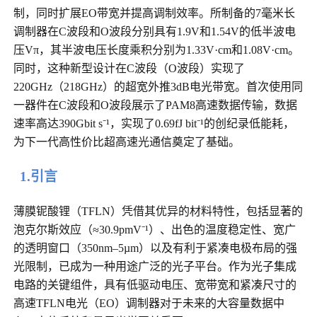
制，同时扩展EO带宽并提高调制效率。所制备的7毫米长
调制器在C波段和O波段分别具有1.9V和1.54V的低半波电
压Vπ，其半波电压长度乘积分别为1.33V·cm和1.08V·cm。
同时，这种新型设计在C波段（O波段）实现了
220GHz（218GHz）的超宽外推3dB电光带宽。首次使用同
一器件在C波段和O波段展示了PAM8高速数据传输，数据
速率高达390Gbit s⁻¹，实现了0.69fJ bit⁻¹的创纪录低能耗，
为下一代高性价比超高速光通信奠定了基础。
1.引言
薄膜铌酸锂（TFLN）凭借其优异的材料特性，包括显著的
泡克尔斯效应（≈30.9pmV⁻¹）、出色的温度稳定性、宽广
的透明窗口（350nm–5µm）以及有利于紧凑电极布局的强
光限制，已成为一种用途广泛的光子平台。作为光子集成
电路的关键组件，具有低驱动电压、宽带宽和紧凑尺寸的
高速TFLN电光（EO）调制器对于未来的大容量数据中