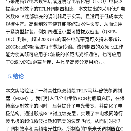
与采用高介电常数包层或透明导电氧化物（TCO）电极以
提高调制效率的TFLN调制器相比，本文提出的采用低介电
常数BCB底部填充的调制器易于实现，且适用于低成本大
规模生产。高调制效率使其能够缩短器件长度，从而适用
于紧凑型封装，例如四通道小型可插拔双密度（QSFP-
DD）封装。超过200GHz的潜在电光带宽可支持未来超过
200Gbaud的超高波特率数据传输。该调制器的双频段工作
能力使其既可应用于C波段的长距离光纤通信，也可应用
于O波段的短距离互连，并具备高波分复用能力。
5.结论
本文实验验证了一种高性能双频段TFLN马赫-曾德尔调制
器（MZM）。我们引入低介电常数BCB衬底填充层，在保
持高调制效率的同时，显著提升了电光带宽，并简化了电
极结构。通过形成BCB衬底填充层，实现了窄电极间隙行
波电极的超低微波损耗和完美的波速匹配，从而同时提升
了调制效率和高频电光性能。所制备的7毫米长调制器在C