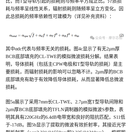
比，而T型导轨引起的损耗则与频率平方成正比。介质损
耗与频率呈线性关系，辐射损耗则随频率呈立方变化。因
此总损耗的频率依赖性可建模为（详见补充资料）：
其中αdc代表与频率无关的损耗。图4c显示了有无2µm厚
BCB底部填充的CL-TWE的模拟微波损耗分解。结果表
明，导体损耗（包括主CPW电极和T型导轨的损耗）是主
要损耗，而辐射损耗的影响可以忽略不计。2µm厚的BCB
底部填充有助于有效降低导体损耗，从而显著降低总微波
损耗。
图5a展示了采用7mm长CL-TWE、2.7µm宽T型导轨间隙和
2µm厚BCB底部填充的TFLN调制器的模拟微波S参数，表
明其具有220GHz的6.4dB电带宽和良好的阻抗匹配，S11低
于-17dB。图5b显示了提取的微波有效折射率，其接近光学