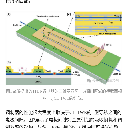
行终端匹配。
图1 a)所提出的TFLN调制器的三维示意图。b)调制区域的横截面视
图。c)CL-TWE的细节。
调制器的性能很大程度上取决于CL-TWE的T型导轨之间的
电极间隙。图2展示了电极间隙对金属引起的吸收损耗和调
制效率的影响。显然，100nm厚的SiO₂缓冲层可将光损耗