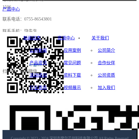
1506
产品中心
联系电话：0755-86543801
联系手机：饶先生
新闻动态
资源中心
关于我们
15521163312(微信同号）
ANSYS仿真解决
公司新闻
应用案例
公司简介
销售邮箱：
方案
sales@mooreda.com.cn
产品资讯
常见问题
合作伙伴
Lumerical硅光设
扫一扫，关注微信
活动培训
资料下载
公司资质
计解决方案
行业资讯
视频展示
加入我们
Zemax & Speos光
学仿真解决方案
Medini analyze安
全分析软件
Copyright © 2023 - 2024
深圳市摩尔芯创科技有限公司 All Rights Reserved