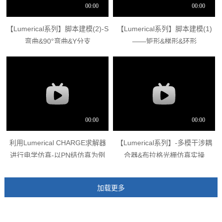
【Lumerical系列】脚本建模(2)-S
【Lumerical系列】脚本建模(1)
弯曲&90°弯曲&Y分支
——矩形&梯形&环形
利用Lumerical CHARGE求解器
【Lumerical系列】-多模干涉耦
进行电学仿真-以PN结仿真为例
合器&布拉格光栅仿真实操
（EME）