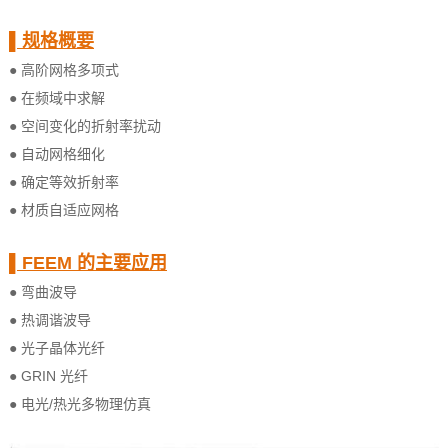
▌规格概要
● 高阶网格多项式
● 在频域中求解
● 空间变化的折射率扰动
● 自动网格细化
● 确定等效折射率
● 材质自适应网格
▌FEEM 的主要应用
● 弯曲波导
● 热调谐波导
● 光子晶体光纤
● GRIN 光纤
● 电光/热光多物理仿真