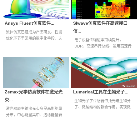
Ansys Fluent仿真软件...
SIwave仿真软件在高速接口
信...
流体仿真已经成为产品研发、性能
优化环节里常用的数字化手段，选
电子设备传输速率持续提升，
择适配自身业...
DDR、高速串行总线、通用高速传
输接口等互连通...
Zemax光学仿真软件在激光光
Lumerical工具在生物光子...
束...
生物光子学传感器依托光与生物分
子、微纳结构的耦合作用，实现微
激光器原生输出光束多呈高斯能量
量生物样本快...
分布，中心能量集中、边缘能量衰
减明显，难以...