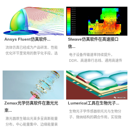
Ansys Fluent仿真软件...
SIwave仿真软件在高速接口
信...
流体仿真已经成为产品研发、性能
优化环节里常用的数字化手段，选
电子设备传输速率持续提升，
择适配自身业...
DDR、高速串行总线、通用高速传
输接口等互连通...
Zemax光学仿真软件在激光光
Lumerical工具在生物光子...
束...
生物光子学传感器依托光与生物分
子、微纳结构的耦合作用，实现微
激光器原生输出光束多呈高斯能量
量生物样本快...
分布，中心能量集中、边缘能量衰