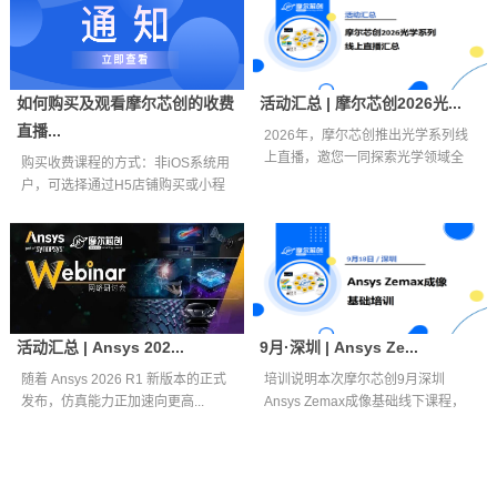
如何购买及观看摩尔芯创的收费
活动汇总 | 摩尔芯创2026光...
直播...
2026年，摩尔芯创推出光学系列线
上直播，邀您一同探索光学领域全
购买收费课程的方式：非iOS系统用
新视界。...
户，可选择通过H5店铺购买或小程
序购买...
活动汇总 | Ansys 202...
9月·深圳 | Ansys Ze...
随着 Ansys 2026 R1 新版本的正式
培训说明本次摩尔芯创9月深圳
发布，仿真能力正加速向更高...
Ansys Zemax成像基础线下课程，
面向...