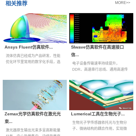
相关推荐
MORE>>
Ansys Fluent仿真软件...
SIwave仿真软件在高速接口
信...
流体仿真已经成为产品研发、性能
优化环节里常用的数字化手段，选
电子设备传输速率持续提升，
择适配自身业...
DDR、高速串行总线、通用高速传
输接口等互连通...
Zemax光学仿真软件在激光光
Lumerical工具在生物光子...
束...
生物光子学传感器依托光与生物分
子、微纳结构的耦合作用，实现微
激光器原生输出光束多呈高斯能量
量生物样本快...