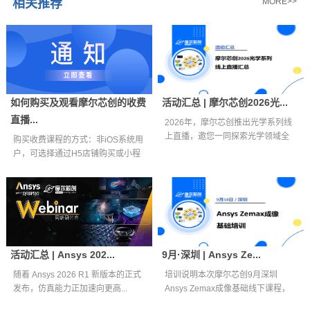
相关推荐
MORE>>
如何购买及观看摩尔芯创的收费
活动汇总 | 摩尔芯创2026光...
直播...
2026年，摩尔芯创推出光学系列线
上直播，邀您一同探索光学领域全
购买收费课程的方式：非iOS系统用
新视界。...
户，可选择通过H5店铺购买或小程
序购买...
活动汇总 | Ansys 202...
9月·深圳 | Ansys Ze...
随着 Ansys 2026 R1 新版本的正式
培训说明本次摩尔芯创9月深圳
发布，仿真能力正加速向更高...
Ansys Zemax成像基础线下课程，
面向...