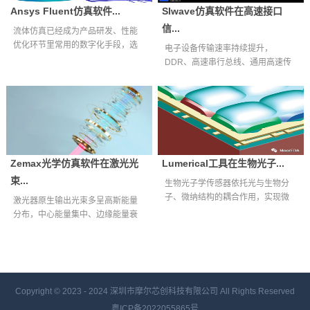
Ansys Fluent仿真软件...
SIwave仿真软件在高速接口
信...
流体仿真已经成为产品研发、性能
优化环节里常用的数字化手段，选
电子设备传输速率持续提升，
择适配自身业...
DDR、高速串行总线、通用高速传
输接口等互连通...
Zemax光学仿真软件在激光光
Lumerical工具在生物光子...
束...
生物光子学传感器依托光与生物分
子、微纳结构的耦合作用，实现微
激光器原生输出光束多呈高斯能量
量生物样本快...
分布，中心能量集中、边缘能量衰
减明显，难以...
Copyright © 2023 - 2024
深圳市摩尔芯创科技有限公司 All Rights Reserved
粤ICP备2022055865号