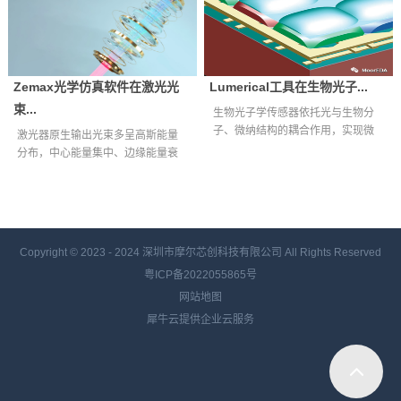
Zemax光学仿真软件在激光光
Lumerical工具在生物光子...
束...
生物光子学传感器依托光与生物分
子、微纳结构的耦合作用，实现微
激光器原生输出光束多呈高斯能量
量生物样本快...
分布，中心能量集中、边缘能量衰
减明显，难以...
Copyright © 2023 - 2024
深圳市摩尔芯创科技有限公司 All Rights Reserved
粤ICP备2022055865号
网站地图
犀牛云提供企业云服务