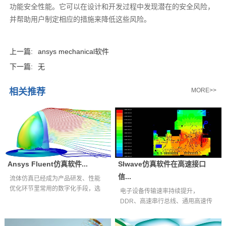
功能安全性能。它可以在设计和开发过程中发现潜在的安全风险，
并帮助用户制定相应的措施来降低这些风险。‍
上一篇:
ansys mechanical软件
下一篇:
无
相关推荐
MORE>>
Ansys Fluent仿真软件...
SIwave仿真软件在高速接口
信...
流体仿真已经成为产品研发、性能
优化环节里常用的数字化手段，选
电子设备传输速率持续提升，
择适配自身业...
DDR、高速串行总线、通用高速传
输接口等互连通...