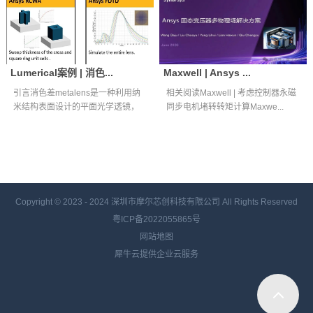
Lumerical案例 | 消色...
Maxwell | Ansys ...
引言消色差metalens是一种利用纳
相关阅读Maxwell | 考虑控制器永磁
米结构表面设计的平面光学透镜，
同步电机堵转转矩计算Maxwe...
能够...
Copyright © 2023 - 2024
深圳市摩尔芯创科技有限公司 All Rights Reserved
粤ICP备2022055865号
网站地图
犀牛云提供企业云服务