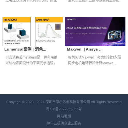
过电控方式调节以调制光线，因此
望式长焦镜头已成为旗舰机型标配
被广泛应用...
核心光学组件...
Lumerical案例 | 消色...
Maxwell | Ansys ...
引言消色差metalens是一种利用纳
相关阅读Maxwell | 考虑控制器永磁
米结构表面设计的平面光学透镜，
同步电机堵转转矩计算Maxwe...
能够...
Copyright © 2023 - 2024
深圳市摩尔芯创科技有限公司 All Rights Reserved
粤ICP备2022055865号
网站地图
犀牛云提供企业云服务