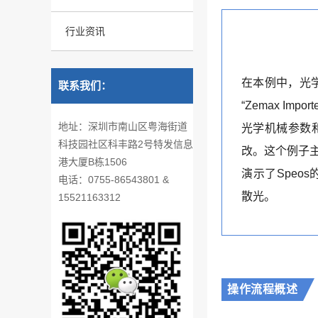
行业资讯
在本例中，光学透镜
联系我们：
“Zemax I
地址：深圳市南山区粤海街道
光学机械参数和
科技园社区科丰路2号特发信息
改。这个例子主
港大厦B栋1506
演示了Speos的功
电话：0755-86543801 &
散光。
15521163312
操作流程概述