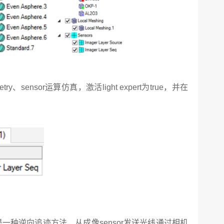
ry、sensor运算仿真，激活light expert为true，并在
一种逆向追迹方法，从成像sensor发送光线通过相机