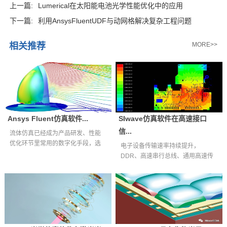
上一篇:
Lumerical在太阳能电池光学性能优化中的应用
下一篇:
利用AnsysFluentUDF与动网格解决复杂工程问题
相关推荐
MORE>>
Ansys Fluent仿真软件...
SIwave仿真软件在高速接口
信...
流体仿真已经成为产品研发、性能
优化环节里常用的数字化手段，选
电子设备传输速率持续提升，
择适配自身业...
DDR、高速串行总线、通用高速传
输接口等互连通...