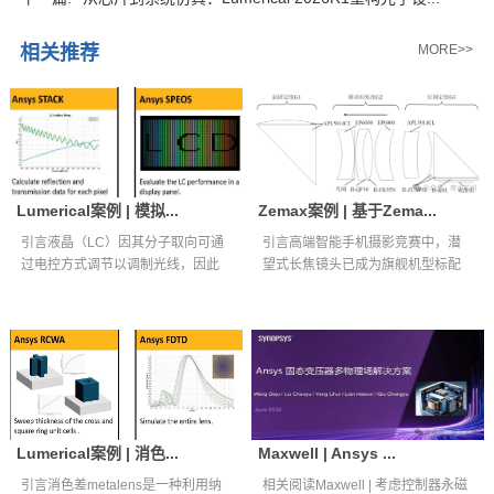
相关推荐
MORE>>
Lumerical案例 | 模拟...
Zemax案例 | 基于Zema...
引言液晶（LC）因其分子取向可通
引言高端智能手机摄影竞赛中，潜
过电控方式调节以调制光线，因此
望式长焦镜头已成为旗舰机型标配
被广泛应用...
核心光学组件...
Lumerical案例 | 消色...
Maxwell | Ansys ...
引言消色差metalens是一种利用纳
相关阅读Maxwell | 考虑控制器永磁