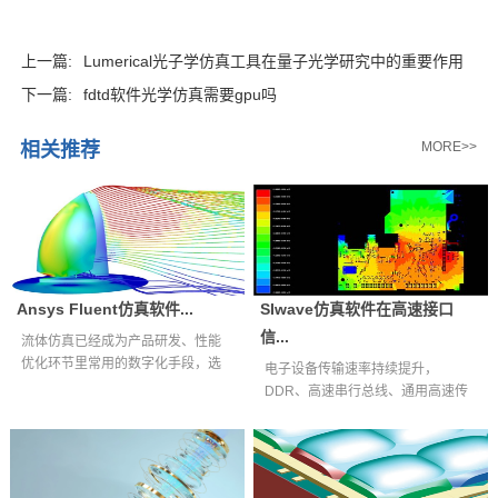
上一篇:
Lumerical光子学仿真工具在量子光学研究中的重要作用
下一篇:
fdtd软件光学仿真需要gpu吗
相关推荐
MORE>>
Ansys Fluent仿真软件...
SIwave仿真软件在高速接口
信...
流体仿真已经成为产品研发、性能
优化环节里常用的数字化手段，选
电子设备传输速率持续提升，
择适配自身业...
DDR、高速串行总线、通用高速传
输接口等互连通...