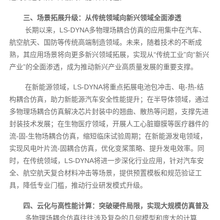
三、场景拓展升级：从传统领域向新兴领域全面渗透
长期以来，LS-DYNA多物理场耦合仿真的应用集中在汽车、
航空航天、国防等传统高端制造领域。未来，随着技术的不断成
熟，其应用场景将向更多新兴领域拓展，实现从“传统工业”向“新兴
产业”的全面渗透，成为推动新兴产业高质量发展的重要支撑。
在新能源领域，LS-DYNA将重点拓展电池包冲击、电-热-结
构耦合仿真，助力新能源汽车安全性能提升；在半导体领域，通过
多物理场耦合仿真解决芯片封装中的翘曲、散热等问题，支撑先进
封装技术发展；在生物医疗领域，开展人工心脏瓣膜等医疗器件的
流-固-生物场耦合仿真，缩短临床试验周期；在新能源发电领域，
实现风电叶片流-固耦合仿真，优化变桨策略、提升发电效率。同
时，在传统领域，LS-DYNA将进一步深化行业应用，针对汽车安
全、航空航天复合材料冲击等场景，提供预置模板和规范验证工
具，降低专业门槛，推动行业研发模式升级。
四、云化与高性能计算：突破硬件局限，实现大规模仿真普及
多物理场耦合仿真往往涉及复杂的几何模型和庞大的计算