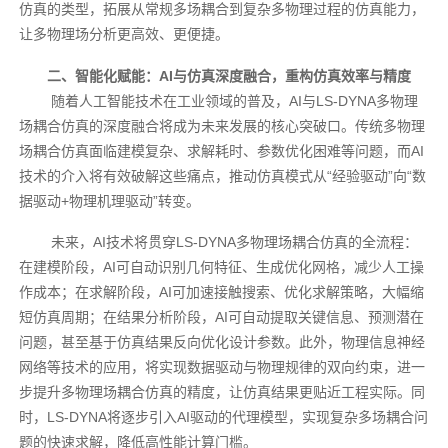
仿真的类型，拓展从常规多场耦合到复杂多物理过程的仿真能力，
让多物理场分析更高效、更便捷。
二、智能化赋能：AI与仿真深度融合，重构仿真效率与精度
随着人工智能技术在工业领域的普及，AI与LS-DYNA多物理
场耦合仿真的深度融合将成为未来发展的核心突破口。传统多物理
场耦合仿真面临建模复杂、求解耗时、参数优化困难等问题，而AI
技术的介入将有效破解这些痛点，推动仿真模式从“经验驱动”向“数
据驱动+物理机理驱动”转变。
未来，AI技术将贯穿LS-DYNA多物理场耦合仿真的全流程：
在建模阶段，AI可自动识别几何特征、生成优化网格，减少人工操
作成本；在求解阶段，AI可加速接触搜索、优化求解策略，大幅缩
短仿真周期；在结果分析阶段，AI可自动提取关键信息、预测潜在
问题，甚至基于仿真结果反向优化设计参数。此外，物理信息神经
网络等技术的应用，将实现数据驱动与物理规律的双向约束，进一
步提升多物理场耦合仿真的精度，让仿真结果更贴近工程实际。同
时，LS-DYNA将逐步引入AI驱动的代理模型，实现复杂多场耦合问
题的快速求解，降低高性能计算门槛。