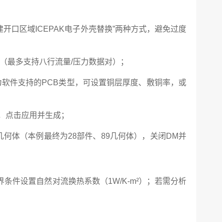
开口区域ICEPAK电子外壳替换”两种方式，避免过度
（最多支持八行流量/压力数据对）；
化为软件支持的PCB类型，可设置铜层厚度、敷铜率，或
型，点击应用并生成；
几何体（本例最终为28部件、89几何体），关闭DM并
件设置自然对流换热系数（1W/K-m²）；若需分析