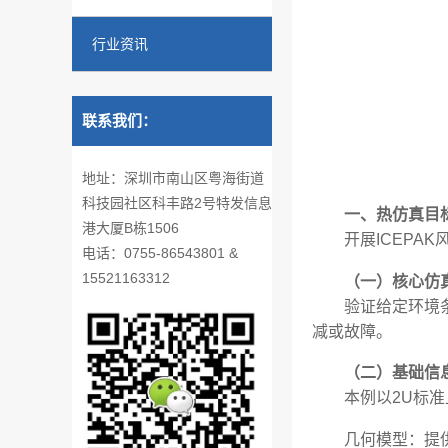
行业资讯
联系我们：
地址：深圳市南山区粤海街道
科技园社区科丰路2号特发信息
一、热仿真目
港大厦B栋1506
开展ICEP
电话：0755-86543801 &
15521163312
（一）核心仿
验证给定环境
减或故障。
（二）基础信
本例以2U标
几何模型：提供