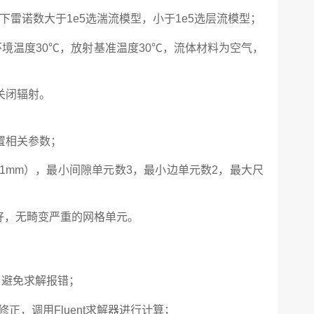
下雷诺数大于1e5选湍流模型，小于1e5选层流模型；
境温度30℃，放射基准温度30℃，流体材料为空气，
关闭辐射。
置相关参数；
.1mm），
最
小间隙单元数3，
最
小边单元数2，
最
大尺
度良好，无畸变严重的网格单元。
，避免求解报错；
，调用Fluent求解器进行计算；