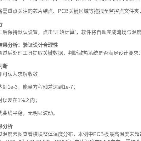
将需重点关注的芯片结点、PCB关键区域等拖拽至监控点文件夹
行
框后保持默认设置，点击“开始计算”，软件将自动完成流场与温
结果分析：验证设计合理性
通过后处理工具提取关键数据，判断散热系统是否满足设计要求
判断
即可认为求解收敛：
到1e-3，能量方程残差达到1e-7；
对误差在1%之内；
代曲线平稳，无明显波动。
果分析
过温度云图查看模块整体温度分布，本例中PCB板
最
高温度未超过