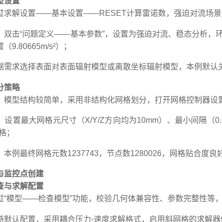
型设置
过求解设置——基本设置——RESET计算雷诺数，强迫对流场景
：双击“问题定义——基本参数”，设置为强迫对流、稳态分析，环
.80665m/s²）；
据需求选择表面对表面辐射模型或离散坐标辐射模型，本例默认
分策略
：模型结构较简单，采用非结构化网格划分，打开网格控制器设
设置最大网格元尺寸（X/Y/Z方向均为10mm）、
最
小间隔（0
格；
：本例
最
终网格元数1237743，节点数1280026，网格贴合
与监控点创建
查与求解配置
过“模型——检查模型”功能，校验几何体兼容性、参数完整性等
默认配置，采用耦合压力-速度求解格式，启用斜网格的求解器修正