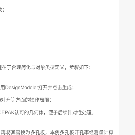
改；
。
关键在于合理简化与对象类型定义，步骤如下：
esignModeler打开并点击生成；
动对齐等方面的操作局限；
CEPAK认可的几何体，便于后续针对性处理。
面，再将其替换为多孔板，本例多孔板开孔率经测量计算