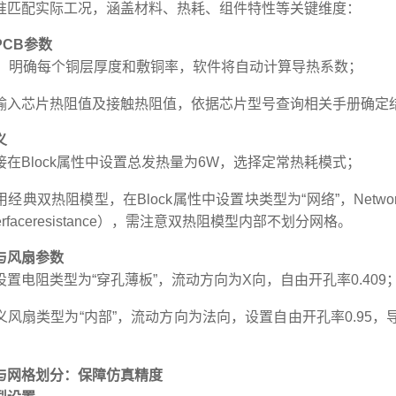
准匹配实际工况，涵盖材料、热耗、组件特性等关键维度：
CB参数
置：明确每个铜层厚度和敷铜率，软件将自动计算导热系数；
输入芯片热阻值及接触热阻值，依据芯片型号查询相关手册确定结壳
义
在Block属性中设置总发热量为6W，选择定常热耗模式；
经典双热阻模型，在Block属性中设置块类型为“网络”，Netwo
rfaceresistance），需注意双热阻模型内部不划分网格。
与风扇参数
置电阻类型为“穿孔薄板”，流动方向为X向，自由开孔率0.409
风扇类型为“内部”，流动方向为法向，设置自由开孔率0.95，
与网格划分：保障仿真精度