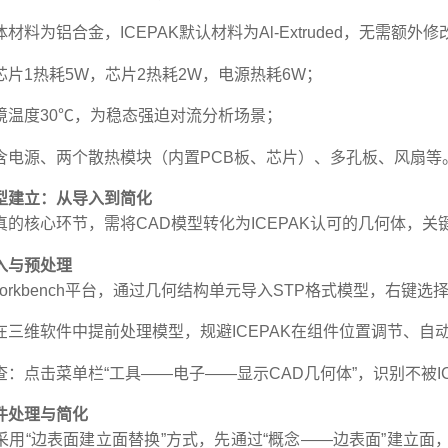
材料为铝合金，ICEPAK默认材料为Al-Extruded，无需额外修
片1热耗5W，芯片2热耗2W，电源热耗6W；
境温度30℃，为稳态强迫对流分析场景；
含电源、两个散热模块（内置PCB板、芯片）、多孔板、风扇等
型建立：从导入到简化
真的核心环节，需将CAD模型转化为ICEPAK认可的几何体，
入与预处理
orkbench平台，通过几何结构单元导入STP格式模型，右键选择用D
在三维软件中提前处理模型，规避ICEPAK在组件位置调节、自
：点击菜单栏“工具——电子——显示CAD几何体”，识别不被I
件处理与简化
采用“边表面建立面替换”方式，先通过“概念——边表面”建立