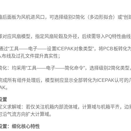
箱后面板为风机进风口，可选择级别2简化（多边形拟合）或“创建
；
择对应风扇模型，指定风扇轮毂及外径，后续需导入PQ特性曲线
通过“工具——电子——设置ICEPAK对象类型”，将PCB板转
导入布线及过孔文件提升真实性；
简化：均采用“工具——电子——简化命令”，选择级别2简化类
完成所有组件处理后，模型树应显示全部转化为ICEPAK认可的
AK。
设置
定义求解域：若仅关注机箱内部流体域，计算域与机箱平齐，边界条
可沿气流方向扩大计算域。
设置：细化核心特性