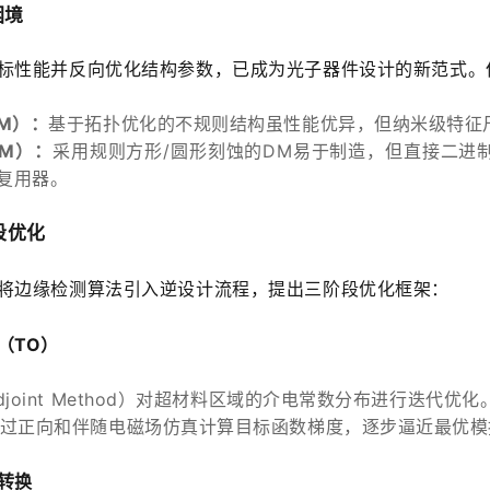
困境
标性能并反向优化结构参数，已成为光子器件设计的新范式。
M）：
基于拓扑优化的不规则结构虽性能优异，但纳米级特征
DM）：
采用规则方形/圆形刻蚀的DM易于制造，但直接二进
复用器。
段优化
将边缘检测算法引入逆设计流程，提出三阶段优化框架：
（TO）
joint Method）对超材料区域的介电常数分布进行迭代优化
过正向和伴随电磁场仿真计算目标函数梯度，逐步逼近最优模
转换