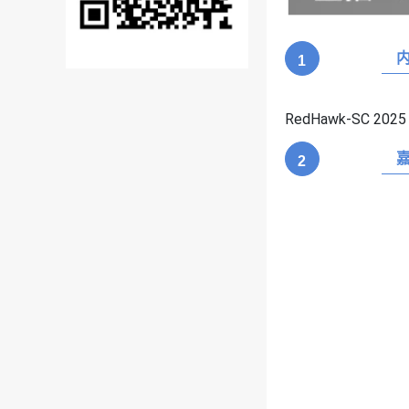
1
RedHawk-SC 2
2