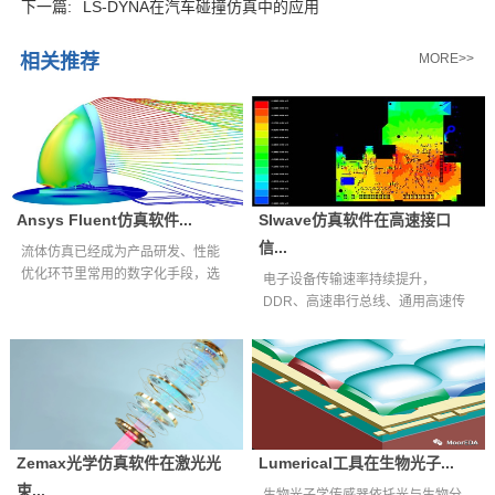
下一篇:
LS-DYNA在汽车碰撞仿真中的应用
相关推荐
MORE>>
Ansys Fluent仿真软件...
SIwave仿真软件在高速接口
信...
流体仿真已经成为产品研发、性能
优化环节里常用的数字化手段，选
电子设备传输速率持续提升，
择适配自身业...
DDR、高速串行总线、通用高速传
输接口等互连通...
Zemax光学仿真软件在激光光
Lumerical工具在生物光子...
束...
生物光子学传感器依托光与生物分