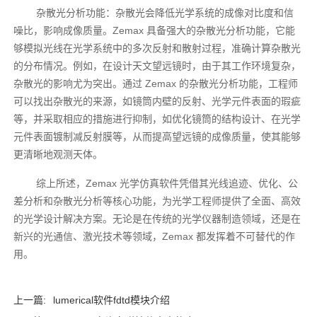
杂散光分析功能：杂散光会降低光学系统的成像对比度和信
噪比，影响成像质量。Zemax 具备强大的杂散光分析功能，它能
够模拟光线在光学系统中的多次反射和散射过程，准确计算杂散光
的分布情况。例如，在设计天文望远镜时，由于其工作环境复杂，
杂散光的影响尤为突出。通过 Zemax 的杂散光分析功能，工程师
可以找出杂散光的来源，如镜筒内壁的反射、光学元件表面的瑕疵
等，并采取相应的措施进行抑制，如优化镜筒的结构设计、在光学
元件表面镀制减反射膜等，从而提高望远镜的成像质量，使其能够
更清晰地观测天体。
综上所述，Zemax 光学仿真软件凭借其光线追迹、优化、公
差分析和杂散光分析等核心功能，为光学工程师提供了全面、高效
的光学设计解决方案。无论是在传统的光学仪器制造领域，还是在
新兴的光通信、激光技术等领域，Zemax 都发挥着不可替代的作
用。
上一篇:
lumerical软件fdtd模块介绍