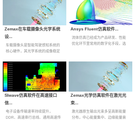
Zemax在车载摄像头光学系统
Ansys Fluent仿真软件...
设...
流体仿真已经成为产品研发、性能
优化环节里常用的数字化手段，选
车载摄像头是智能驾驶感知系统的
择适配自身业...
核心硬件，其光学系统的成像稳定
性、环境适应...
SIwave仿真软件在高速接口
Zemax光学仿真软件在激光光
信...
束...
电子设备传输速率持续提升，
激光器原生输出光束多呈高斯能量
DDR、高速串行总线、通用高速传
分布，中心能量集中、边缘能量衰
输接口等互连通...
减明显，难以...