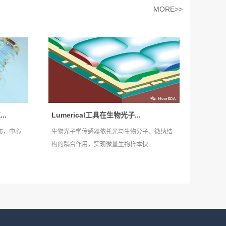
MORE>>
..
Lumerical工具在生物光子...
布，中心
生物光子学传感器依托光与生物分子、微纳结
.
构的耦合作用，实现微量生物样本快...