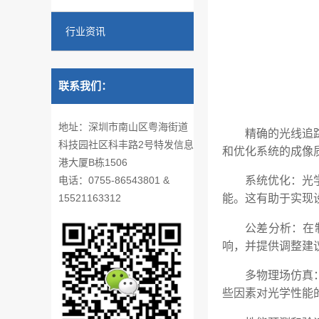
行业资讯
联系我们：
地址：深圳市南山区粤海街道
精确的光线追
科技园社区科丰路2号特发信息
和优化系统的成像
港大厦B栋1506
电话：0755-86543801 &
系统优化：光
15521163312
能。这有助于实现
公差分析：在
响，并提供调整建
多物理场仿真
些因素对光学性能